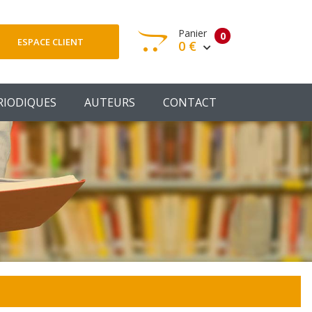
Panier
0
ESPACE CLIENT
0 €
otre panier est vide
RIODIQUES
AUTEURS
CONTACT
Votre Panier
Commander