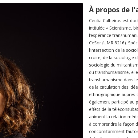
À propos de l
Cécilia Calheiros est doc
intitulée « Scientisme, b
l’espérance transhumanist
CeSor (UMR 8216). Spéci
l’intersection de la soc
croire, de la sociologie
sociologie du militantism
du transhumanisme, elle 
transhumanisme dans le 
de la circulation des i
ethnographique auprès des
également participé au p
effets de la téléconsulta
animent la relation méde
à comprendre la façon do
concomitamment l’autori