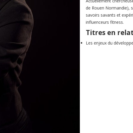
Actuellement chercheuse
de Rouen Normandie), se
savoirs savants et expéri
influenceurs fitness.
Titres en rela
Les enjeux du développ