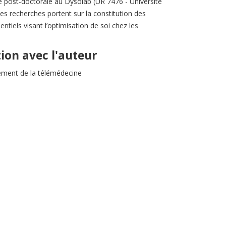
 post-doctorale au Dysolab (UR 7476 - Université
s recherches portent sur la constitution des
entiels visant l’optimisation de soi chez les
tion avec l'auteur
ement de la télémédecine