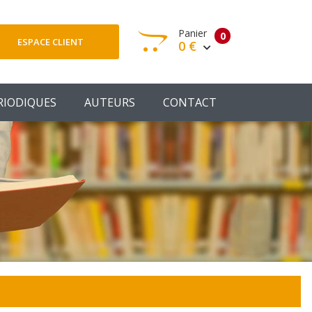
Panier
0
ESPACE CLIENT
0 €
otre panier est vide
RIODIQUES
AUTEURS
CONTACT
Votre Panier
Commander