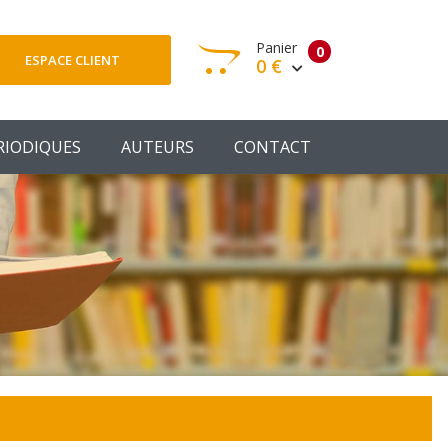
Panier
0
ESPACE CLIENT
0 €
otre panier est vide
RIODIQUES
AUTEURS
CONTACT
Votre Panier
Commander