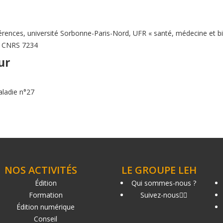
rences, université Sorbonne-Paris-Nord, UFR « santé, médecine et b
MR CNRS 7234
ur
aladie n°27
NOS ACTIVITÉS
LE GROUPE LEH
Édition
Qui sommes-nous ?
Formation
Suivez-nous
Édition numérique
Conseil