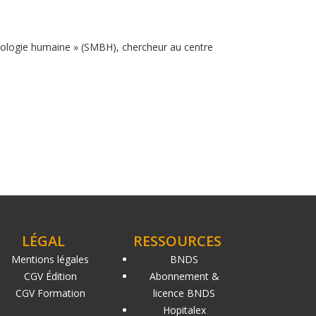
iologie humaine » (SMBH), chercheur au centre
LÉGAL
RESSOURCES
Mentions légales
BNDS
CGV Édition
Abonnement &
CGV Formation
licence BNDS
Hopitalex