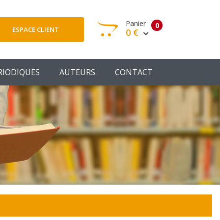
Panier
0
ESPACE CLIENT
0 €
otre panier est vide
RIODIQUES
AUTEURS
CONTACT
Votre Panier
Commander