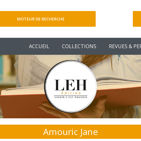
MOTEUR DE RECHERCHE
V
ACCUEIL
COLLECTIONS
REVUES & PE
Amouric Jane