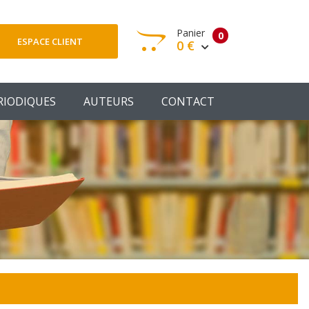
Panier
0
ESPACE CLIENT
0 €
otre panier est vide
RIODIQUES
AUTEURS
CONTACT
Votre Panier
Commander