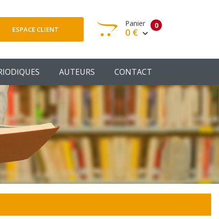
Panier
0
ESPACE CLIENT
0 €
otre panier est vide
RIODIQUES
AUTEURS
CONTACT
Votre Panier
Commander