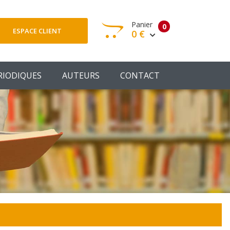
Panier
0
ESPACE CLIENT
0 €
otre panier est vide
RIODIQUES
AUTEURS
CONTACT
Votre Panier
Commander