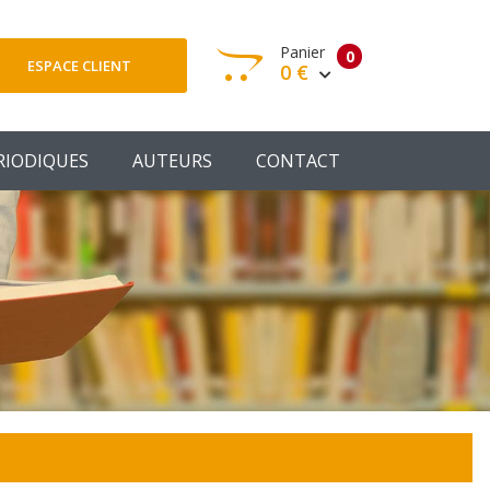
Panier
0
ESPACE CLIENT
0 €
otre panier est vide
RIODIQUES
AUTEURS
CONTACT
Votre Panier
Commander