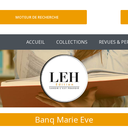
MOTEUR DE RECHERCHE
V
ACCUEIL
COLLECTIONS
REVUES & PE
Banq Marie Eve