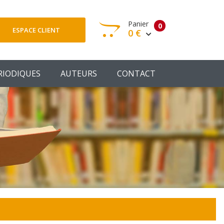
Panier
0
ESPACE CLIENT
0 €
otre panier est vide
RIODIQUES
AUTEURS
CONTACT
Votre Panier
Commander