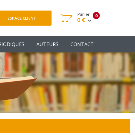
Panier
0
ESPACE CLIENT
0 €
otre panier est vide
RIODIQUES
AUTEURS
CONTACT
Votre Panier
Commander