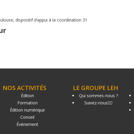
louse, dispositif d’appui à la coordination 31
ur
NOS ACTIVITÉS
LE GROUPE LEH
Édition
Qui sommes-nous ?
Formation
Suivez-nous
Édition numérique
Conseil
Événement