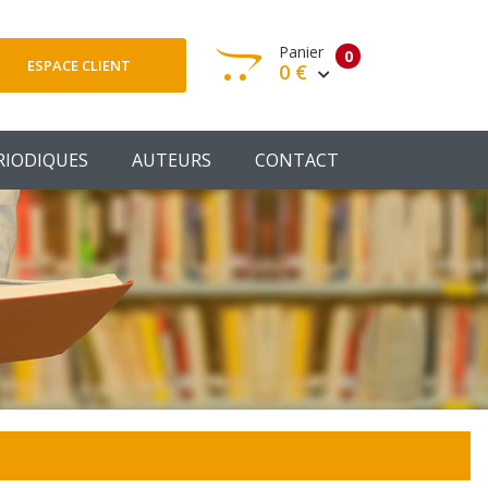
Panier
0
ESPACE CLIENT
0 €
otre panier est vide
RIODIQUES
AUTEURS
CONTACT
Votre Panier
Commander