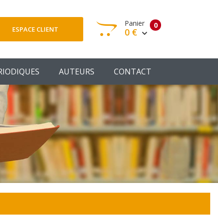
Panier
0
ESPACE CLIENT
0 €
otre panier est vide
RIODIQUES
AUTEURS
CONTACT
Votre Panier
Commander