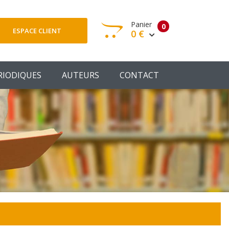
Panier
0
ESPACE CLIENT
0 €
otre panier est vide
RIODIQUES
AUTEURS
CONTACT
Votre Panier
Commander