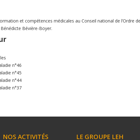
 Formation et compétences médicales au Conseil national de l’Ordre de
e Bénédicte Bévière-Boyer.
ur
ales
aladie n°46
aladie n°45
aladie n°44
aladie n°37
NOS ACTIVITÉS
LE GROUPE LEH