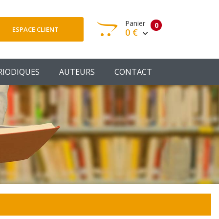
Panier
0
ESPACE CLIENT
0 €
otre panier est vide
RIODIQUES
AUTEURS
CONTACT
Votre Panier
Commander