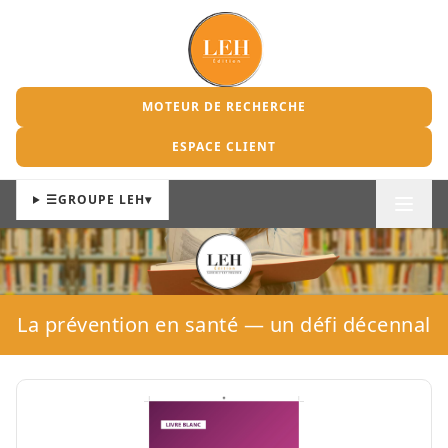
MOTEUR DE RECHERCHE
ESPACE CLIENT
☰
GROUPE LEH
▾
La prévention en santé — un défi décennal