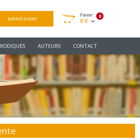
Panier
0
ESPACE CLIENT
0 €
otre panier est vide
RIODIQUES
AUTEURS
CONTACT
Votre Panier
Commander
ente