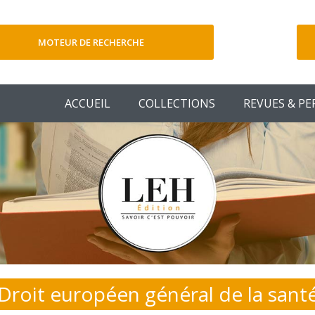
MOTEUR DE RECHERCHE
V
ACCUEIL
COLLECTIONS
REVUES & PE
Droit européen général de la sant