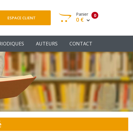
Panier
0
ESPACE CLIENT
0 €
otre panier est vide
RIODIQUES
AUTEURS
CONTACT
Votre Panier
Commander
é