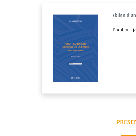
(bilan d'u
Parution :
j
PRESE