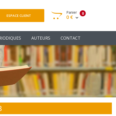
Panier
0
ESPACE CLIENT
0 €
otre panier est vide
RIODIQUES
AUTEURS
CONTACT
Votre Panier
Commander
3