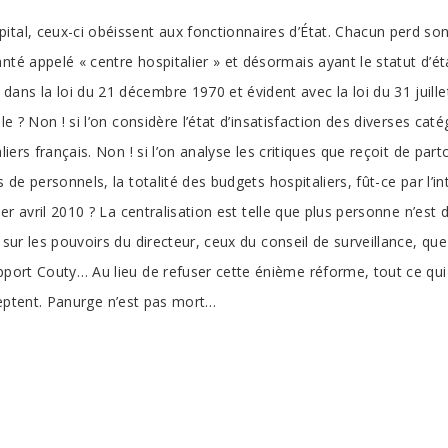
al, ceux-ci obéissent aux fonctionnaires d’État. Chacun perd son c
té appelé « centre hospitalier » et désormais ayant le statut d’étab
ns la loi du 21 décembre 1970 et évident avec la loi du 31 juillet
e ? Non ! si l’on considère l’état d’insatisfaction des diverses caté
iers français. Non ! si l’on analyse les critiques que reçoit de parto
 de personnels, la totalité des budgets hospitaliers, fût-ce par l’i
 1er avril 2010 ? La centralisation est telle que plus personne n’es
 sur les pouvoirs du directeur, ceux du conseil de surveillance, qu
apport Couty… Au lieu de refuser cette énième réforme, tout ce qu
acceptent. Panurge n’est pas mort…