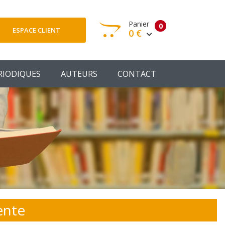
Panier
0
ESPACE CLIENT
0 €
otre panier est vide
RIODIQUES
AUTEURS
CONTACT
Votre Panier
Commander
ente