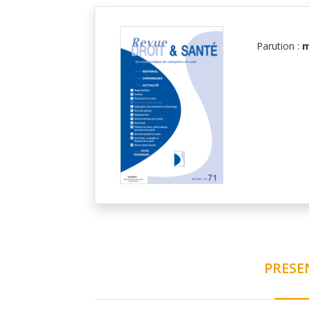
Parution :
m
PRESE