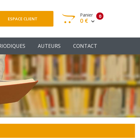
Panier
0
ESPACE CLIENT
0 €
otre panier est vide
RIODIQUES
AUTEURS
CONTACT
Votre Panier
Commander