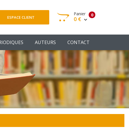
Panier
0
ESPACE CLIENT
0 €
otre panier est vide
RIODIQUES
AUTEURS
CONTACT
Votre Panier
Commander