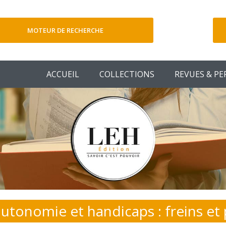
MOTEUR DE RECHERCHE
V
ACCUEIL
COLLECTIONS
REVUES & PE
autonomie et handicaps : freins et