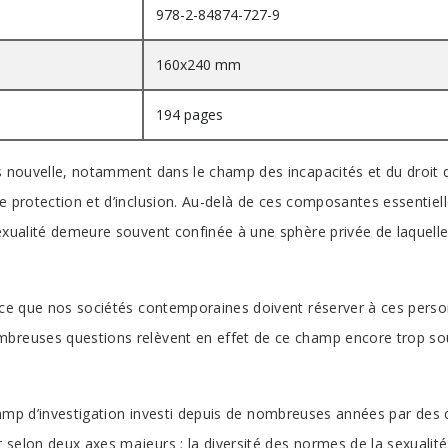
978-2-84874-727-9
160x240 mm
194 pages
s nouvelle, notamment dans le champ des incapacités et du droit de 
e protection et d’inclusion. Au-delà de ces composantes essentiell
exualité demeure souvent confinée à une sphère privée de laquelle
ace que nos sociétés contemporaines doivent réserver à ces person
mbreuses questions relèvent en effet de ce champ encore trop so
 champ d’investigation investi depuis de nombreuses années par des
elon deux axes majeurs : la diversité des normes de la sexualité et