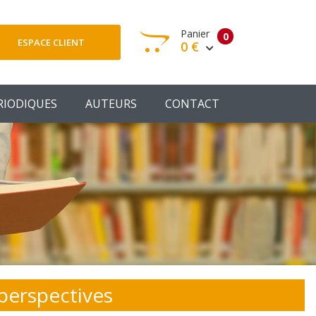
Panier
0
ESPACE CLIENT
0 €
otre panier est vide
RIODIQUES
AUTEURS
CONTACT
Votre Panier
Commander
 perspectives