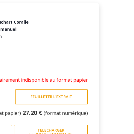
chart Coralie
mmanuel
n
irement indisponible au format papier
FEUILLETER L'EXTRAIT
27.20 €
at papier)
(format numérique)
TELECHARGER
LE BON DE COMMANDE