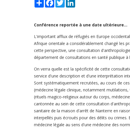
Share
Facebook
Twitter
LinkedIn
Conférence reportée à une date ultérieure…
L'important afflux de réfugiés en Europe occidenta
Afrique orientale a considérablement changé les pr
cette perspective, une consultation d'anthropolog
département de consultations en santé publique à l
On verra quelle est la spécificité de cette consult
service d'une description et d'une interprétation int
Sont systématiquement recrutées, au cours de ces
(médecine légale clinique, notamment mutilations, t
(rituels magico-religieux autour du corps, médecine 
cantonnée au sein de cette consultation d'anthropo
sanitaire de la maison d'arrêt de Nanterre en rais
interpellés puis écroués pour des délits ou crimes. 
médecine légale au sens d'une médecine des normes 