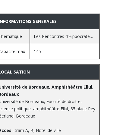
INFORMATIONS GENERALES
Thèmatique
Les Rencontres d’Hippocrate…
Capacité max
145
LOCALISATION
Université de Bordeaux, Amphithéâtre Ellul,
Bordeaux
Université de Bordeaux, Faculté de droit et
science politique, amphithéâtre Ellul, 35 place Pey
Berland, Bordeaux
Accès
: tram A, B, Hôtel de ville