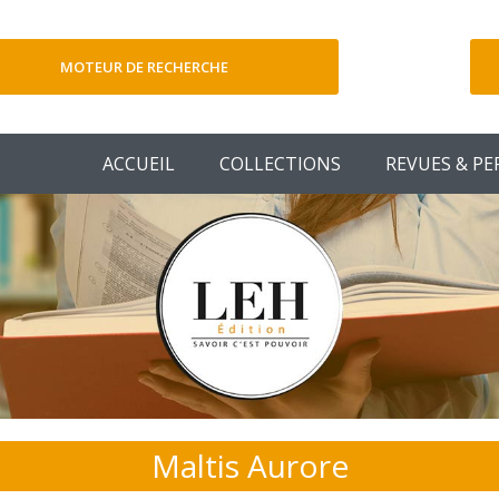
MOTEUR DE RECHERCHE
V
ACCUEIL
COLLECTIONS
REVUES & PE
Maltis Aurore