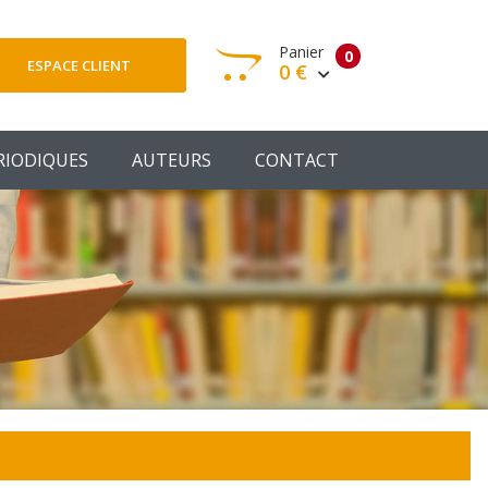
Panier
0
ESPACE CLIENT
0 €
otre panier est vide
RIODIQUES
AUTEURS
CONTACT
Votre Panier
Commander