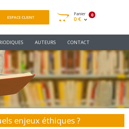
Panier
0
ESPACE CLIENT
0 €
otre panier est vide
RIODIQUES
AUTEURS
CONTACT
Votre Panier
Commander
uels enjeux éthiques ?