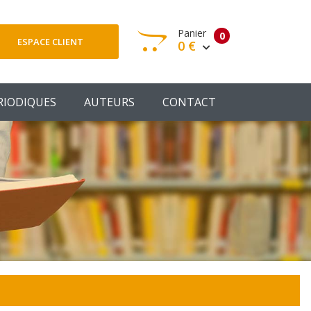
Panier
0
ESPACE CLIENT
0 €
otre panier est vide
RIODIQUES
AUTEURS
CONTACT
Votre Panier
Commander