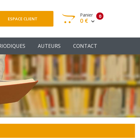
Panier
0
ESPACE CLIENT
0 €
otre panier est vide
RIODIQUES
AUTEURS
CONTACT
Votre Panier
Commander