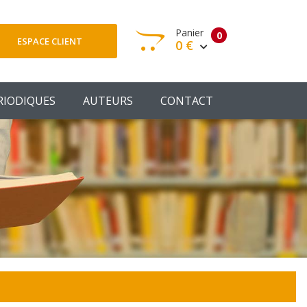
Panier
0
ESPACE CLIENT
0 €
otre panier est vide
RIODIQUES
AUTEURS
CONTACT
Votre Panier
Commander