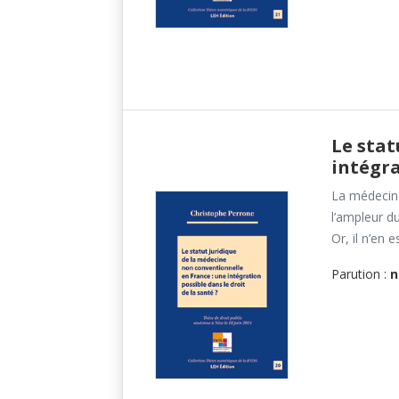
Le stat
intégra
La médecine
l’ampleur d
Or, il n’en e
Parution :
n