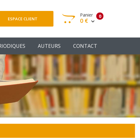
Panier
0
ESPACE CLIENT
0 €
otre panier est vide
RIODIQUES
AUTEURS
CONTACT
Votre Panier
Commander