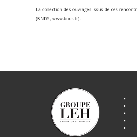
La collection des ouvrages issus de ces rencont
(BNDS,
www.bnds.fr
).