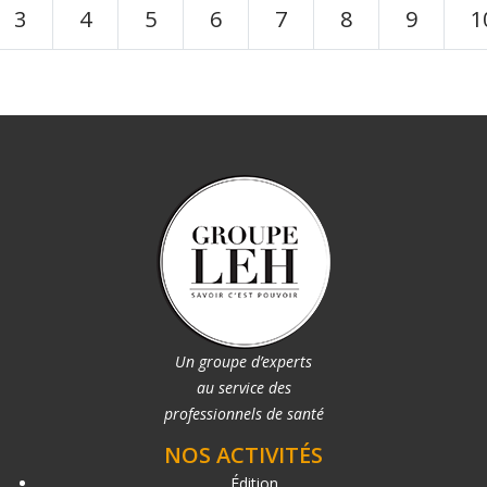
3
4
5
6
7
8
9
1
Un groupe d’experts
au service des
professionnels de santé
NOS ACTIVITÉS
Édition