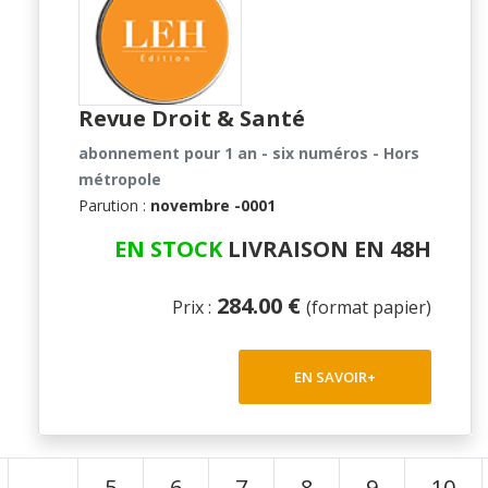
Revue Droit & Santé
abonnement pour 1 an - six numéros - Hors
métropole
Parution :
novembre -0001
EN STOCK
LIVRAISON EN 48H
284.00 €
Prix :
(format papier)
EN SAVOIR+
...
5
6
7
8
9
10