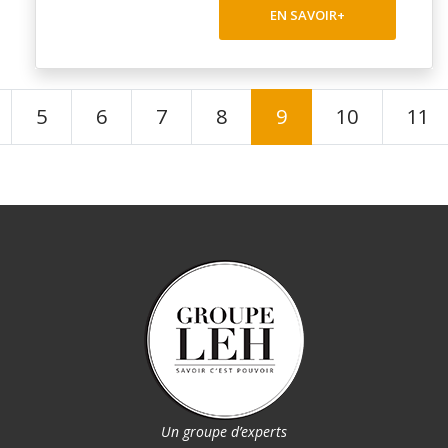
EN SAVOIR+
5
6
7
8
9
10
11
Un groupe d’experts