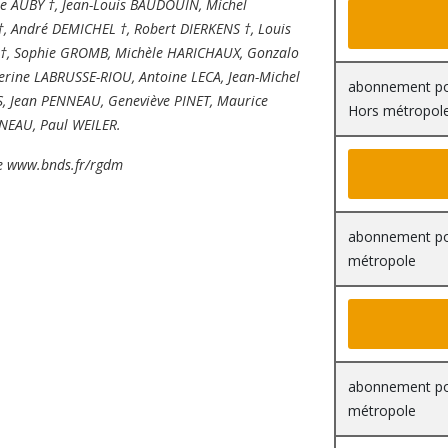
 AUBY †, Jean-Louis BAUDOUIN, Michel
†, André DEMICHEL †, Robert DIERKENS †, Louis
†, Sophie GROMB, Michèle HARICHAUX, Gonzalo
erine LABRUSSE-RIOU, Antoine LECA, Jean-Michel
abonnement pou
 Jean PENNEAU, Geneviève PINET, Maurice
Hors métropol
GNEAU, Paul WEILER.
ne
www.bnds.fr/rgdm
abonnement pou
métropole
abonnement pou
métropole