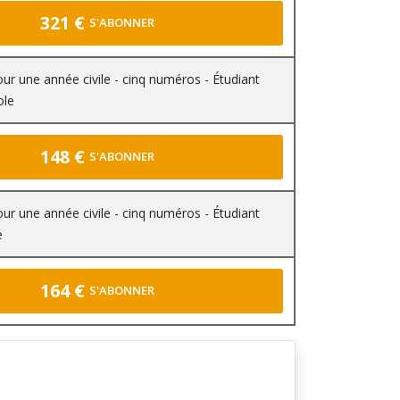
321 €
S'ABONNER
r une année civile - cinq numéros - Étudiant
ole
148 €
S'ABONNER
r une année civile - cinq numéros - Étudiant
e
164 €
S'ABONNER