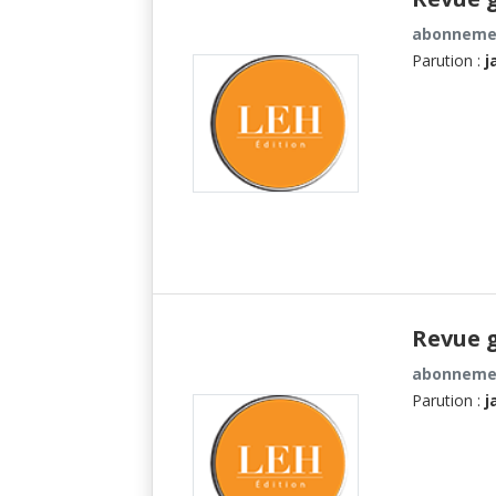
abonnemen
Parution :
j
Revue g
abonnemen
Parution :
j