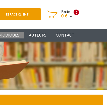
Panier
0
ESPACE CLIENT
0 €
otre panier est vide
RIODIQUES
AUTEURS
CONTACT
Votre Panier
Commander