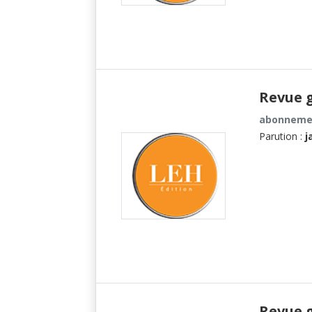
Revue g
abonnemen
Parution :
j
Revue g