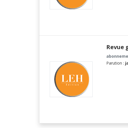
Revue g
abonnemen
Parution :
j