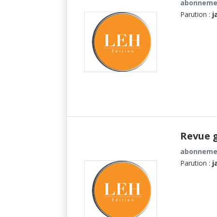
abonnemen
Parution :
j
Revue g
abonnemen
Parution :
j