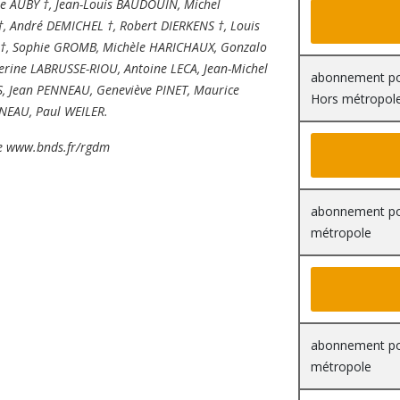
 AUBY †, Jean-Louis BAUDOUIN, Michel
†, André DEMICHEL †, Robert DIERKENS †, Louis
†, Sophie GROMB, Michèle HARICHAUX, Gonzalo
erine LABRUSSE-RIOU, Antoine LECA, Jean-Michel
abonnement pou
 Jean PENNEAU, Geneviève PINET, Maurice
Hors métropol
GNEAU, Paul WEILER.
ne
www.bnds.fr/rgdm
abonnement pou
métropole
abonnement pou
métropole