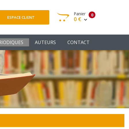
Panier
0
ESPACE CLIENT
0 €
otre panier est vide
RIODIQUES
AUTEURS
CONTACT
Votre Panier
Commander