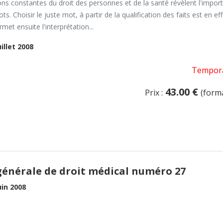
ons constantes du droit des personnes et de la santé révèlent l'im­por
s. Choisir le juste mot, à partir de la qualification des faits est en ef
rmet ensuite l'interprétation...
uillet 2008
Tempora
43.00 €
Prix :
(form
générale de droit médical numéro 27
uin 2008