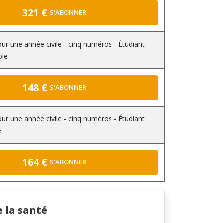
321 €
S'ABONNER
r une année civile - cinq numéros - Étudiant
ole
148 €
S'ABONNER
r une année civile - cinq numéros - Étudiant
e
164 €
S'ABONNER
e la santé