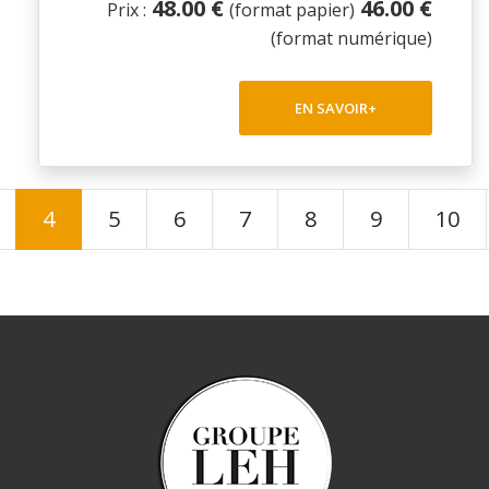
48.00 €
46.00 €
Prix :
(format papier)
(format numérique)
EN SAVOIR+
4
5
6
7
8
9
10