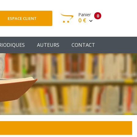
Panier
0
ESPACE CLIENT
0 €
otre panier est vide
RIODIQUES
AUTEURS
CONTACT
Votre Panier
Commander