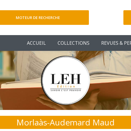
MOTEUR DE RECHERCHE
V
ACCUEIL
COLLECTIONS
REVUES & PE
Morlaàs-Audemard Maud