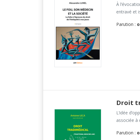
À l’évocatio
entravé et i
Parution :
o
Droit t
L’idée d’op
associée à d
Parution :
o