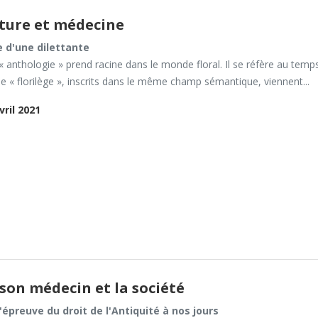
ature et médecine
 d'une dilettante
 anthologie » prend racine dans le monde floral. Il se réfère au temps o
 le « florilège », inscrits dans le même champ sémantique, viennent...
vril 2021
 son médecin et la société
l'épreuve du droit de l'Antiquité à nos jours