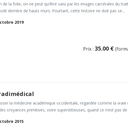
n de la folie, on ne peut qu’être saisi par les images carcérales du tra
solé derrière de hauts murs. Pourtant, cette histoire ne doit pas se...
ctobre 2019
35.00 €
Prix :
(form
radimédical
poser la médecine académique occidentale, regardée comme la vraie mé
es croyances primitives, voire superstitieuses, quand ce n’est pas de l
ctobre 2015