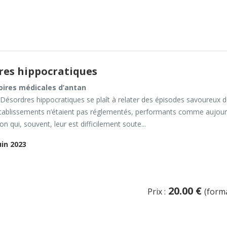
res hippocratiques
toires médicales d’antan
 Désordres hippocratiques se plaît à relater des épisodes savoureux de
tablissements n’étaient pas réglementés, performants comme aujourd’h
on qui, souvent, leur est difficilement soute...
uin 2023
20.00 €
Prix :
(form