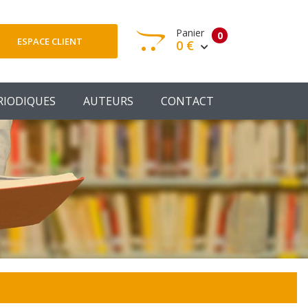
Panier
0
ESPACE CLIENT
0 €
otre panier est vide
RIODIQUES
AUTEURS
CONTACT
Votre Panier
Commander