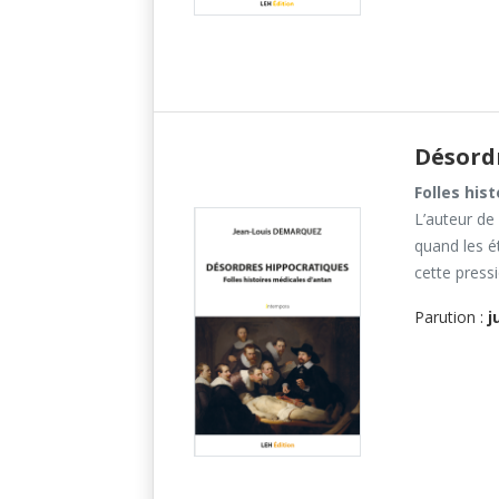
Désord
Folles his
L’auteur de
quand les é
cette pressi
Parution :
j