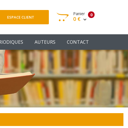
Panier
0
ESPACE CLIENT
0 €
otre panier est vide
RIODIQUES
AUTEURS
CONTACT
Votre Panier
Commander