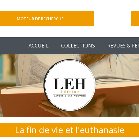
MOTEUR DE RECHERCHE
V
ACCUEIL
COLLECTIONS
REVUES & PE
La fin de vie et l'euthanasie