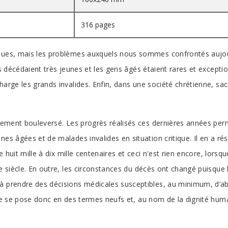
316 pages
oques, mais les problèmes auxquels nous sommes confrontés aujour
s décédaient très jeunes et les gens âgés étaient rares et exceptio
arge les grands invalides. Enfin, dans une société chrétienne, sacra
èrement bouleversé. Les progrès réalisés ces dernières années perm
nes âgées et de malades invalides en situation critique. Il en a r
e huit mille à dix mille centenaires et ceci n'est rien encore, lorsqu
e siècle. En outre, les circonstances du décès ont changé puisque 
à prendre des décisions médicales susceptibles, au minimum, d’abr
vie se pose donc en des termes neufs et, au nom de la dignité huma