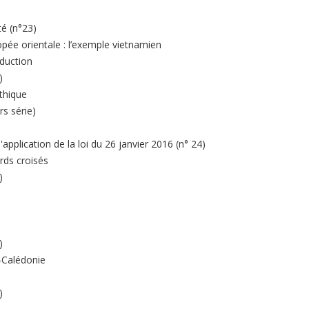
té (n°23)
opée orientale : l’exemple vietnamien
oduction
)
éthique
s série)
pplication de la loi du 26 janvier 2016 (n° 24)
ards croisés
)
)
e-Calédonie
)