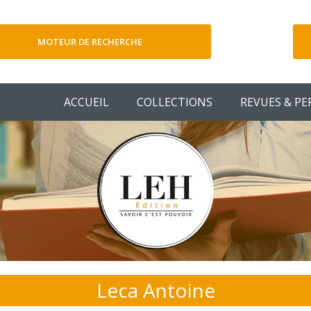
MOTEUR DE RECHERCHE
V
ACCUEIL
COLLECTIONS
REVUES & PE
Leca Antoine