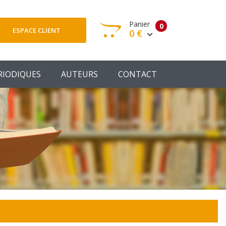
Panier
0
ESPACE CLIENT
0 €
otre panier est vide
RIODIQUES
AUTEURS
CONTACT
Votre Panier
Commander