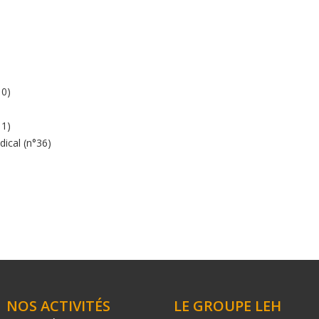
10)
11)
ical (n°36)
NOS ACTIVITÉS
LE GROUPE LEH