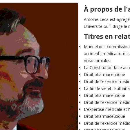
À propos de l
Antoine Leca est agrégé 
Université où il dirige le
Titres en rela
Manuel des commissions 
accidents médicaux, des 
nosocomiales
La Constitution face au d
Droit pharmaceutique
Droit de l'exercice médic
La fin de vie et l'euthana
Droit pharmaceutique
Droit de l'exercice médic
L'expertise médicale et 
Droit pharmaceutique
Droit de l'exercice médic