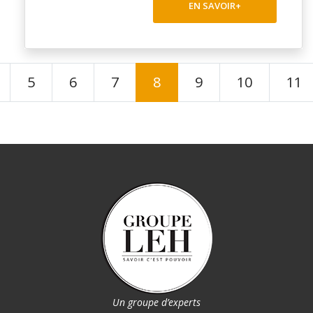
EN SAVOIR+
5
6
7
8
9
10
11
Un groupe d’experts