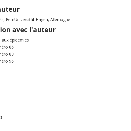
auteur
és, FernUniversität Hagen, Allemagne
tion avec l'auteur
e aux épidémies
méro 86
méro 88
méro 96
ts