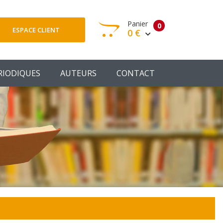
Panier
0
ESPACE CLIENT
0 €
otre panier est vide
RIODIQUES
AUTEURS
CONTACT
Votre Panier
Commander