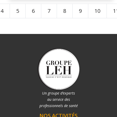
4
5
6
7
8
9
10
1
Un groupe d’experts
au service des
professionnels de santé
NOS ACTIVITÉS